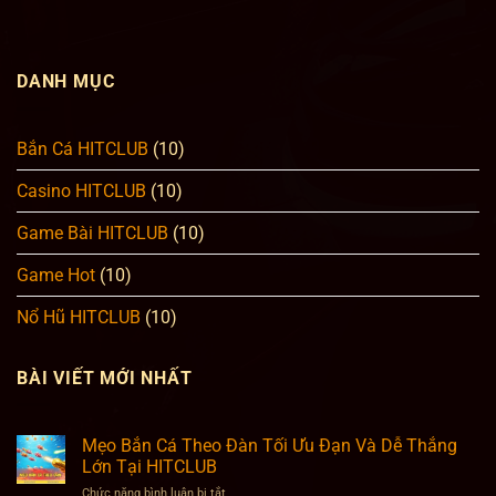
DANH MỤC
Bắn Cá HITCLUB
(10)
Casino HITCLUB
(10)
Game Bài HITCLUB
(10)
Game Hot
(10)
Nổ Hũ HITCLUB
(10)
BÀI VIẾT MỚI NHẤT
Mẹo Bắn Cá Theo Đàn Tối Ưu Đạn Và Dễ Thắng
Lớn Tại HITCLUB
ở
Chức năng bình luận bị tắt