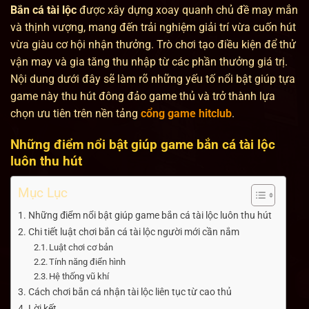
Bắn cá tài lộc
được xây dựng xoay quanh chủ đề may mắn
và thịnh vượng, mang đến trải nghiệm giải trí vừa cuốn hút
vừa giàu cơ hội nhận thưởng. Trò chơi tạo điều kiện để thử
vận may và gia tăng thu nhập từ các phần thưởng giá trị.
Nội dung dưới đây sẽ làm rõ những yếu tố nổi bật giúp tựa
game này thu hút đông đảo game thủ và trở thành lựa
chọn ưu tiên trên nền tảng
cổng game hitclub
.
Những điểm nổi bật giúp game bắn cá tài lộc
luôn thu hút
Mục Lục
Những điểm nổi bật giúp game bắn cá tài lộc luôn thu hút
Chi tiết luật chơi bắn cá tài lộc người mới cần nắm
Luật chơi cơ bản
Tính năng điển hình
Hệ thống vũ khí
Cách chơi bắn cá nhận tài lộc liên tục từ cao thủ
Lời kết