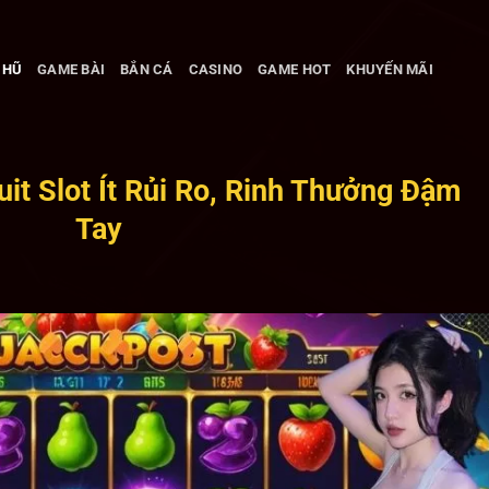
 HŨ
GAME BÀI
BẮN CÁ
CASINO
GAME HOT
KHUYẾN MÃI
it Slot Ít Rủi Ro, Rinh Thưởng Đậm
Tay