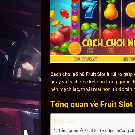
Cách chơi nổ hũ Fruit Slot ít rủi ro
giúp 
quay và cách đọc kết quả trong game. K
nên mạch lạc, thoải mái hơn, từ đó tận 
Tổng quan về Fruit Slot 
Mục Lục
Tổng quan về Fruit Slot và định hướng chơi