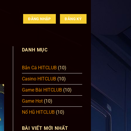
ĐĂNG NHẬP
ĐĂNG KÝ
DANH MỤC
Bắn Cá HITCLUB
(10)
Casino HITCLUB
(10)
Game Bài HITCLUB
(10)
Game Hot
(10)
Nổ Hũ HITCLUB
(10)
BÀI VIẾT MỚI NHẤT