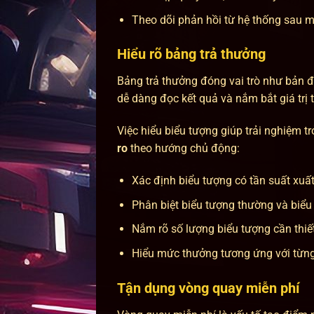
Theo dõi phản hồi từ hệ thống sau m
Hiểu rõ bảng trả thưởng
Bảng trả thưởng đóng vai trò như bản đồ
dễ dàng đọc kết quả và nắm bắt giá trị 
Việc hiểu biểu tượng giúp trải nghiệm t
ro
theo hướng chủ động:
Xác định biểu tượng có tần suất xuất
Phân biệt biểu tượng thường và biểu
Nắm rõ số lượng biểu tượng cần thiết
Hiểu mức thưởng tương ứng với từng
Tận dụng vòng quay miễn phí