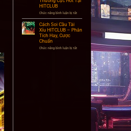
Thưởng Cực Hot Tại
Nhà
Xèng
HITCLUB
Cái
HITCLUB
HITCLUB
–
ở
Chức năng bình luận bị tắt
Bí
Tam
Kíp
Tiên
Cách Soi Cầu Tài
Tối
Bắn
Xỉu HITCLUB – Phân
Ưu
Cá
Tích Hay, Cược
Xu
–
Chuẩn
Hiệu
Siêu
Quả
Phẩm
ở
Chức năng bình luận bị tắt
Săn
Cách
Thưởng
Soi
Cực
Cầu
Hot
Tài
Tại
Xỉu
HITCLUB
HITCLUB
–
Phân
Tích
Hay,
Cược
Chuẩn