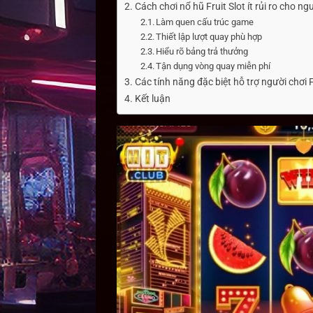
Cách chơi nổ hũ Fruit Slot ít rủi ro cho n
Làm quen cấu trúc game
Thiết lập lượt quay phù hợp
Hiểu rõ bảng trả thưởng
Tận dụng vòng quay miễn phí
Các tính năng đặc biệt hỗ trợ người chơi F
Kết luận