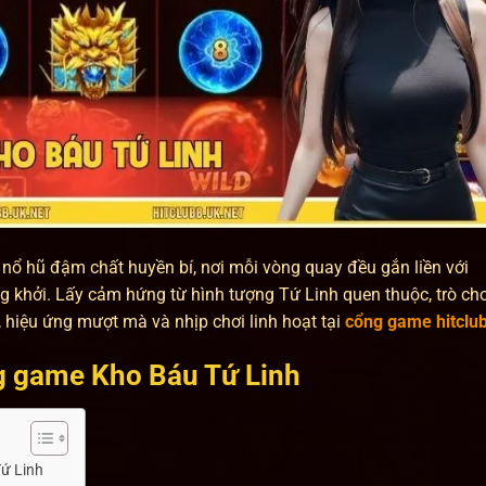
nổ hũ đậm chất huyền bí, nơi mỗi vòng quay đều gắn liền với
 khởi. Lấy cảm hứng từ hình tượng Tứ Linh quen thuộc, trò chơ
hiệu ứng mượt mà và nhịp chơi linh hoạt tại
cổng game hitclu
ng game Kho Báu Tứ Linh
Tứ Linh