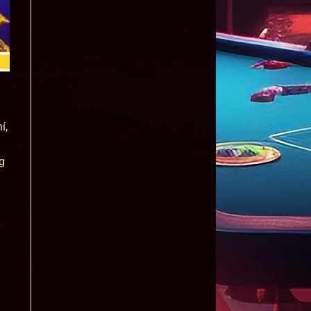
í,
g
y