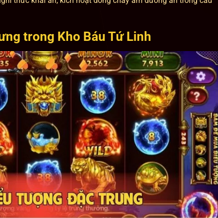
ghi thức khai ấn, kích hoạt dòng chảy âm dương ẩn trong cấu
rưng trong Kho Báu Tứ Linh