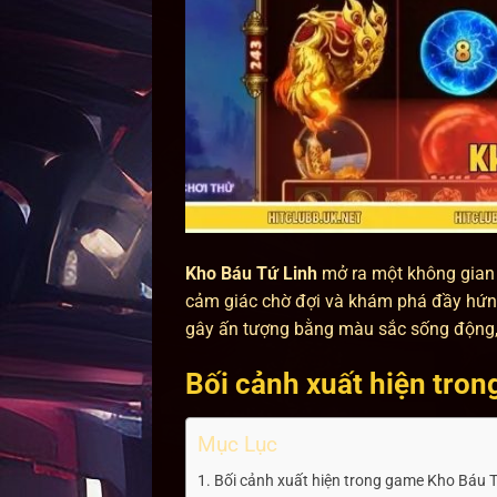
Kho Báu Tứ Linh
mở ra một không gian 
cảm giác chờ đợi và khám phá đầy hứng
gây ấn tượng bằng màu sắc sống động, 
Bối cảnh xuất hiện tro
Mục Lục
Bối cảnh xuất hiện trong game Kho Báu 