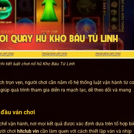
chi tiết luật chơi nổ hũ Kho Báu Tứ Linh
h trọn vẹn, người chơi cần nắm rõ hệ thống luật vận hành từ c
c giúp quá trình tham gia diễn ra mạch lạc, dễ theo dõi và mang
 đầu ván chơi
chế vận hành, nơi mọi kết quả được xác định dựa trên tổ hợp bi
ười chơi
hitclub vin
cần làm quen với cách thiết lập ván và nhịp