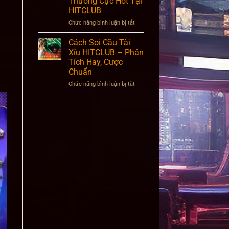
Thưởng Cực Hot Tại
Nhà
Xèng
HITCLUB
Cái
HITCLUB
HITCLUB
–
ở
Chức năng bình luận bị tắt
Bí
Tam
Kíp
Tiên
Cách Soi Cầu Tài
Tối
Bắn
Xỉu HITCLUB – Phân
Ưu
Cá
Tích Hay, Cược
Xu
–
Chuẩn
Hiệu
Siêu
Quả
Phẩm
ở
Chức năng bình luận bị tắt
Săn
Cách
Thưởng
Soi
Cực
Cầu
Hot
Tài
Tại
Xỉu
HITCLUB
HITCLUB
–
Phân
Tích
Hay,
Cược
Chuẩn