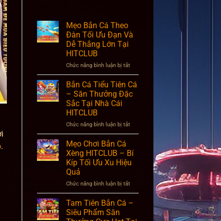
Mẹo Bắn Cá Theo
Đàn Tối Ưu Đạn Và
Dễ Thắng Lớn Tại
HITCLUB
ở
Chức năng bình luận bị tắt
Mẹo
Bắn
Bắn Cá Tiểu Tiên Cá
Cá
– Săn Thưởng Đặc
Theo
Sắc Tại Nhà Cái
Đàn
HITCLUB
Tối
Ưu
ở
Chức năng bình luận bị tắt
Đạn
Bắn
i
Và
Cá
Mẹo Chơi Bắn Cá
b
.
Dễ
Tiểu
Xèng HITCLUB – Bí
Thắng
Tiên
Kíp Tối Ưu Xu Hiệu
Lớn
Cá
Quả
Tại
–
HITCLUB
Săn
ở
Chức năng bình luận bị tắt
Thưởng
Mẹo
Đặc
Chơi
Tam Tiên Bắn Cá –
Sắc
Bắn
Siêu Phẩm Săn
Tại
Cá